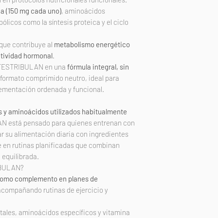
na (150 mg cada uno)
, aminoácidos
licos como la síntesis proteica y el ciclo
 que contribuye al
metabolismo energético
ctividad hormonal
.
 a TESTRIBULAN en una
fórmula integral, sin
n formato comprimido neutro, ideal para
ementación ordenada y funcional.
s y aminoácidos utilizados habitualmente
N está pensado para quienes entrenan con
 su alimentación diaria con ingredientes
 en rutinas planificadas que combinan
 equilibrada.
BULAN?
omo complemento en planes de
 acompañando rutinas de ejercicio y
ales, aminoácidos específicos y vitamina