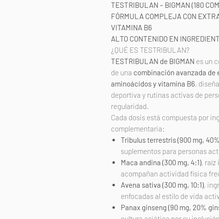
TESTRIBULAN – BIGMAN (180 CO
FÓRMULA COMPLEJA CON EXTRA
VITAMINA B6
ALTO CONTENIDO EN INGREDIEN
¿QUÉ ES TESTRIBULAN?
TESTRIBULAN de BIGMAN
es un c
de una
combinación avanzada de e
aminoácidos y vitamina B6
, diseñ
deportiva y rutinas activas de per
regularidad.
Cada dosis está compuesta por ing
complementaria:
Tribulus terrestris (900 mg, 40
suplementos para personas act
Maca andina (300 mg, 4:1)
, raí
acompañan actividad física fre
Avena sativa (300 mg, 10:1)
, in
enfocadas al estilo de vida acti
Panax ginseng (90 mg, 20% gin
cultura asiática por su inclusió