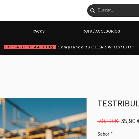
CTOS
PACKS
ROPA / ACCESORIOS
PACKS
ROPA / ACCESORIOS
¡REGALO BCAA 300g!
Comprando tu CLEAR WHEY/ISO+
TESTRIBUL
Precio
 39,90 € 
35,90 
Sabor
*