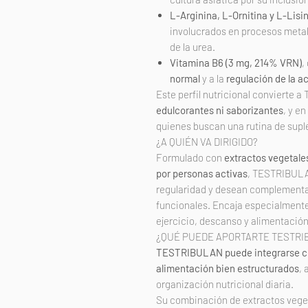
L-Arginina, L-Ornitina y L-Lisi
involucrados en procesos metabó
de la urea.
Vitamina B6 (3 mg, 214% VRN)
,
normal
y a la
regulación de la a
Este perfil nutricional convierte
edulcorantes ni saborizantes
, y e
quienes buscan una rutina de supl
¿A QUIÉN VA DIRIGIDO?
Formulado con
extractos vegetale
por personas activas
, TESTRIBULA
regularidad y desean complementar
funcionales. Encaja especialmente
ejercicio, descanso y alimentación
¿QUÉ PUEDE APORTARTE TESTRI
TESTRIBULAN puede integrarse c
alimentación bien estructurados
,
organización nutricional diaria.
Su combinación de extractos veget