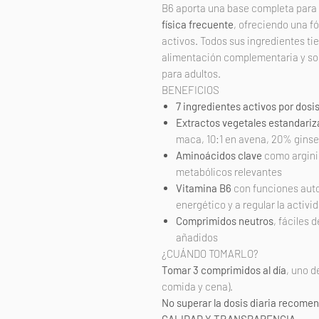
B6 aporta una base completa par
física frecuente
, ofreciendo una f
activos. Todos sus ingredientes ti
alimentación complementaria y so
para adultos.
BENEFICIOS
7 ingredientes activos por dosi
Extractos vegetales estandari
maca, 10:1 en avena, 20% gins
Aminoácidos clave
como arginin
metabólicos relevantes
Vitamina B6
con funciones auto
energético y a regular la activ
Comprimidos neutros
, fáciles 
añadidos
¿CUÁNDO TOMARLO?
Tomar 3 comprimidos al día
, uno 
comida y cena).
No superar la dosis diaria recome