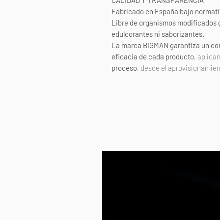
CALIDAD Y TRANSPARENCIA
Fabricado en España bajo normat
Libre de organismos modificados g
edulcorantes ni saborizantes.
La marca BIGMAN garantiza un comp
eficacia de cada producto
, aplic
proceso
, desde el aprovisionamien