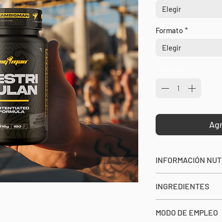
Elegir
Formato
*
Elegir
Cantidad
*
Agr
INFORMACIÓN NUT
SERVICIO: 3 Compr
INGREDIENTES
SERVICIOS POR EN
Agente de carga (cel
MODO DE EMPLEO
de Tribulus terrest