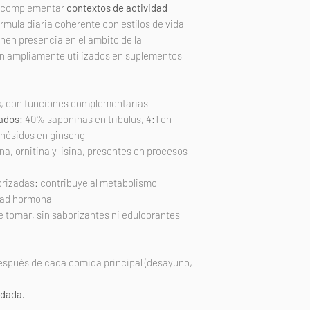
a complementar
contextos de actividad
órmula diaria coherente con estilos de vida
enen presencia en el ámbito de la
n ampliamente utilizados en suplementos
s
, con funciones complementarias
zados
: 40% saponinas en tribulus, 4:1 en
enósidos en ginseng
a, ornitina y lisina, presentes en procesos
rizadas: contribuye al metabolismo
idad hormonal
de tomar, sin saborizantes ni edulcorantes
después de cada comida principal (desayuno,
ndada.