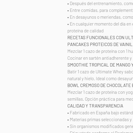
• Después del entrenamiento, como 
• Entre comidas, para complementa
• En desayunos o meriendas, como 
• En cualquier momento del día en e
proteína de calidad
RECETAS FUNCIONALES CON UL
PANCAKES PROTEICOS DE VAINI
Mezclar 1 cazo de proteína con 1 h
Cocinar en sartén antiadherente y s
SMOOTHIE TROPICAL DE MANGO Y
Batir 1 cazo de Ultimate Whey sab
natural y hielo. Ideal como desayun
BOWL CREMOSO DE CHOCOLATE
Mezclar 1 cazo de proteína con yogu
semillas. Opción práctica para m
CALIDAD Y TRANSPARENCIA
• Fabricado en España bajo están
• Materias primas seleccionadas y
• Sin organismos modificados gen