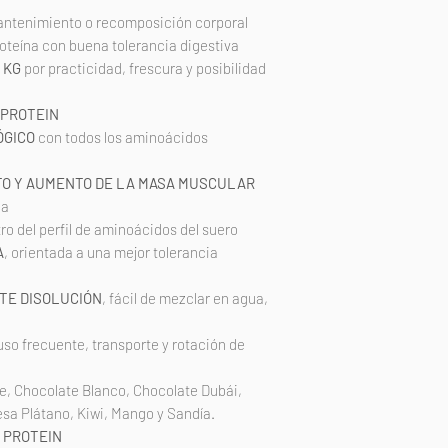
mantenimiento o recomposición corporal
Fibra
oteína con buena tolerancia digestiva
1 KG
por practicidad, frescura y posibilidad
PERFIL DE AMINOÁ
Ácido Aspártico 9.4
 PROTEIN
15.8, Glicina 1.7, His
ÓGICO
con todos los aminoácidos
*Leucina 9.6, Lisina
3.1, Prolina 5.8, Ser
TO Y AUMENTO DE LA MASA MUSCULAR
1.6, Tirosina 2.8, *
da
ramificados (BCAA´S
ro del perfil de aminoácidos del suero
A
, orientada a una mejor tolerancia
TE DISOLUCIÓN
, fácil de mezclar en agua,
 uso frecuente, transporte y rotación de
e, Chocolate Blanco, Chocolate Dubái,
resa Plátano, Kiwi, Mango y Sandía.
 PROTEIN