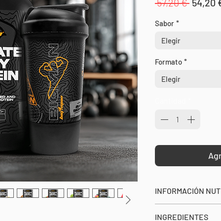
Precio
 57,20 € 
54,20 
Sabor
*
Elegir
Formato
*
Elegir
Cantidad
*
Agr
INFORMACIÓN NUT
SERVICIO: 30g
INGREDIENTES