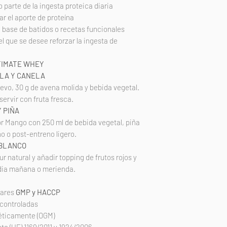
parte de la ingesta proteica diaria
r el aporte de proteína
base de batidos o recetas funcionales
l que se desee reforzar la ingesta de
TIMATE WHEY
LLA Y CANELA
uevo, 30 g de avena molida y bebida vegetal.
ervir con fruta fresca.
 PIÑA
or Mango con 250 ml de bebida vegetal, piña
o o post-entreno ligero.
 BLANCO
r natural y añadir topping de frutos rojos y
edia mañana o merienda.
dares
GMP y HACCP
 controladas
éticamente (OGM)