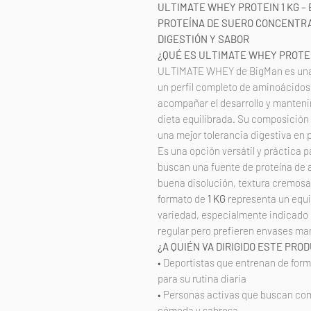
ULTIMATE WHEY PROTEIN 1 KG –
PROTEÍNA DE SUERO CONCENTRAD
DIGESTIÓN Y SABOR
¿QUÉ ES ULTIMATE WHEY PROTE
ULTIMATE WHEY de BigMan es una 
un perfil completo de aminoácidos
acompañar el desarrollo y manteni
dieta equilibrada. Su composición
una mejor tolerancia digestiva en p
Es una opción versátil y práctica 
buscan una fuente de proteína de a
buena disolución, textura cremosa 
formato de
1 KG
representa un equil
variedad, especialmente indicado
regular pero prefieren envases man
¿A QUIÉN VA DIRIGIDO ESTE PRO
• Deportistas que entrenan de form
para su rutina diaria
• Personas activas que buscan com
cómoda y sabrosa