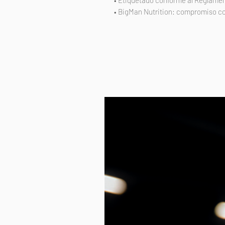
• Etiquetado conforme al Reglament
• BigMan Nutrition: compromiso co