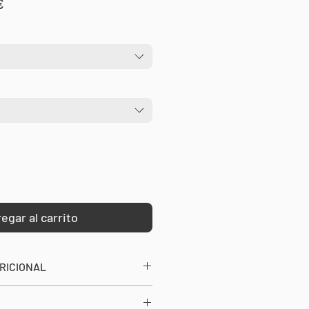
Precio
€
de
oferta
egar al carrito
RICIONAL