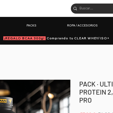
CTOS
PACKS
ROPA / ACCESORIOS
PACKS
ROPA / ACCESORIOS
¡REGALO BCAA 300g!
Comprando tu CLEAR WHEY/ISO+
PACK · UL
PROTEIN 2
PRO