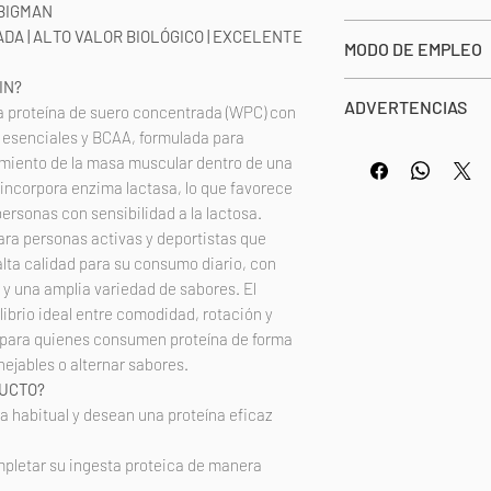
SERVICIOS POR EN
 BIGMAN
Concentrado de pr
A | ALTO VALOR BIOLÓGICO | EXCELENTE
MODO DE EMPLEO
(contiene lecitina
polvo, aroma: lech
IN?
Valor
Tomar 1 cazo (30g)
ADVERTENCIAS
sucralosa, enzima 
proteína de suero concentrada (WPC) con
energético
justo después del 
 esenciales y BCAA, formulada para
LECHE, SOJA y sus 
Una vez abierto con
miento de la masa muscular dentro de una
trazas de gluten y 
Grasas
 incorpora enzima lactasa, lo que favorece
*Los valores nutric
ersonas con sensibilidad a la lactosa.
de las cuales
dependiendo del sa
para personas activas y deportistas que
saturadas
lta calidad para su consumo diario, con
y una amplia variedad de sabores. El
Carbohidrato
ibrio ideal entre comodidad, rotación y
s
 para quienes consumen proteína de forma
ejables o alternar sabores.
de los cuales
DUCTO?
azúcares
a habitual y desean una proteína eficaz
Proteína
pletar su ingesta proteica de manera
Sal