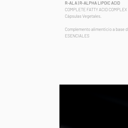
R-ALA | R-ALPHA LIPOIC ACID
COMPLETE FATTY ACID COMPLEX
Cápsulas Vegetales.
Complemento alimenticio a base d
ESENCIALES