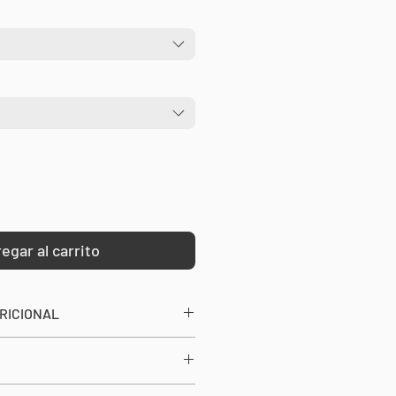
oferta
egar al carrito
RICIONAL
as Vegetales (992mg)
VASE: 30
o Alfa-R-Lipoico (R-ALA),