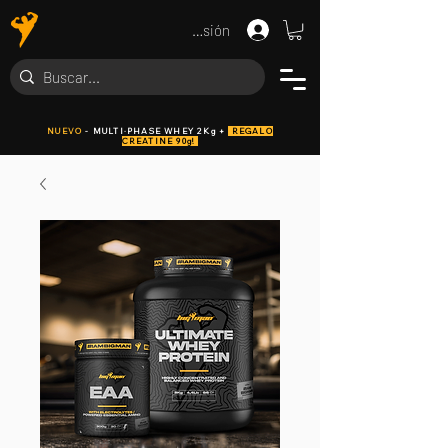
Iniciar sesión
NUEVO
- MULTI·PHASE WHEY 2Kg +
REGALO
CREATINE 90g!