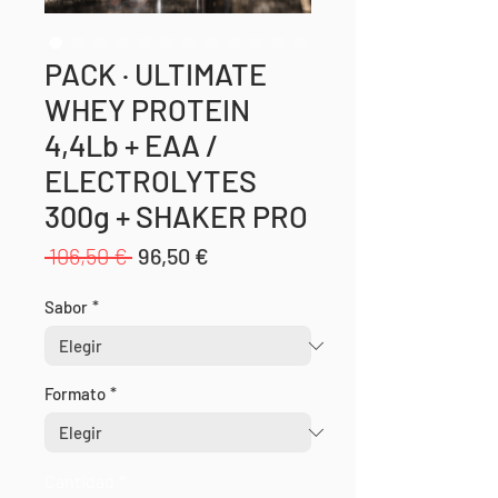
PACK · ULTIMATE
WHEY PROTEIN
4,4Lb + EAA /
ELECTROLYTES
300g + SHAKER PRO
Precio
Precio
 106,50 € 
96,50 €
de
Sabor
*
oferta
Formato
*
Cantidad
*