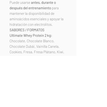
Puede usarse
antes, durante o
después del entrenamiento
para
mantener la disponibilidad de
aminoácidos esenciales y apoyar la
hidratación con electrolitos.
SABORES / FORMATOS
Ultimate Whey Protein 2 kg:
Chocolate, Chocolate Blanco,
Chocolate Dubái, Vainilla Canela,
Cookies, Fresa, Fresa Plátano, Kiwi,
Mango, Sandía
EAA + Electrolitos 300 g:
Limón, Naranja, Melocotón, Melón,
Cola
CALIDAD Y TRANSPARENCIA
Fabricado en España bajo
estándares
GMP y HACCP
.
Ingredientes
sin organismos
modificados genéticamente
(OGM)
.