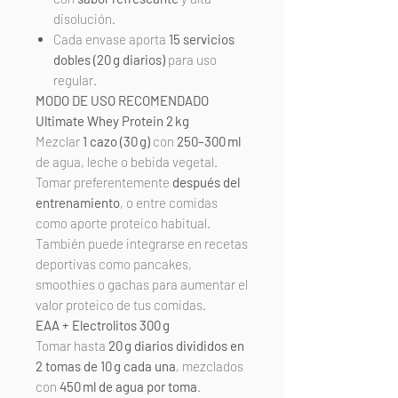
disolución.
Cada envase aporta
15 servicios
dobles (20 g diarios)
para uso
regular.
MODO DE USO RECOMENDADO
Ultimate Whey Protein 2 kg
Mezclar
1 cazo (30 g)
con
250–300 ml
de agua, leche o bebida vegetal.
Tomar preferentemente
después del
entrenamiento
, o entre comidas
como aporte proteico habitual.
También puede integrarse en recetas
deportivas como pancakes,
smoothies o gachas para aumentar el
valor proteico de tus comidas.
EAA + Electrolitos 300 g
Tomar hasta
20 g diarios divididos en
2 tomas de 10 g cada una
, mezclados
con
450 ml de agua por toma
.