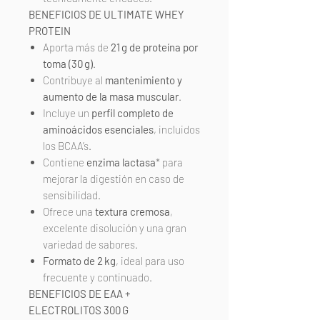
BENEFICIOS DE ULTIMATE WHEY
PROTEIN
Aporta más de
21 g de proteína por
toma (30 g)
.
Contribuye al
mantenimiento y
aumento de la masa muscular
.
Incluye un
perfil completo de
aminoácidos esenciales
, incluidos
los BCAA’s.
Contiene
enzima lactasa
* para
mejorar la digestión en caso de
sensibilidad.
Ofrece una
textura cremosa
,
excelente disolución y una gran
variedad de sabores.
Formato de 2 kg
, ideal para uso
frecuente y continuado.
BENEFICIOS DE EAA +
ELECTROLITOS 300 G