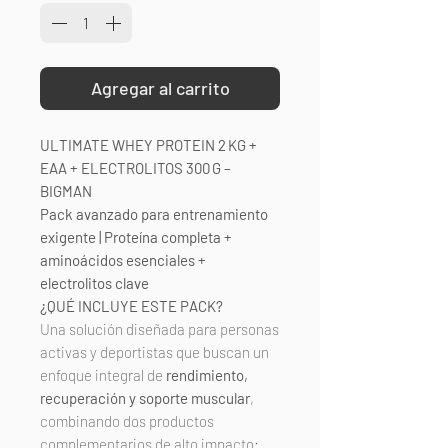
Agregar al carrito
ULTIMATE WHEY PROTEIN 2 KG +
EAA + ELECTROLITOS 300 G –
BIGMAN
Pack avanzado para entrenamiento
exigente | Proteína completa +
aminoácidos esenciales +
electrolitos clave
¿QUÉ INCLUYE ESTE PACK?
Una solución diseñada para personas
activas y deportistas que buscan un
enfoque integral de
rendimiento,
recuperación y soporte muscular
,
combinando dos productos
complementarios de alto impacto: