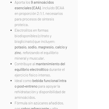
Aporta los
9 aminoácidos
esenciales (EAA)
, incluido BCAA
en proporción 2:1:1, necesarios
para procesos de síntesis
proteica.
Electrolitos en formas
biodisponibles (citrato y
bisglicinato) que incluyen:
potasio, sodio, magnesio, calcio y
zinc
, reforzando el equilibrio
mineral y muscular.
Contribuye al
mantenimiento del
equilibrio electrolítico
durante el
ejercicio físico intenso.
Ideal como
bebida funcional intra
o post‑entreno
para apoyar la
rehidratación y disponibilidad de
aminoácidos.
Fórmula sin azúcares añadidos,
con
sabor refrescante
y alta