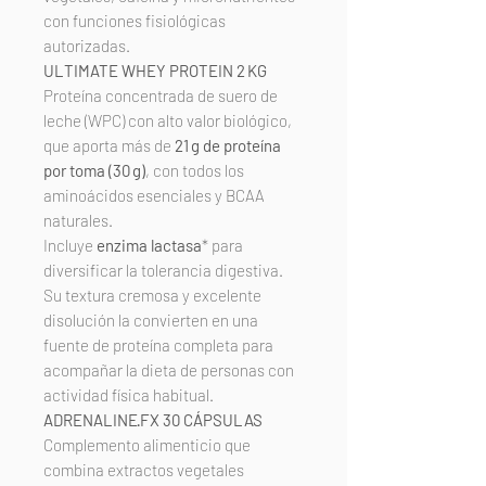
con funciones fisiológicas
autorizadas.
ULTIMATE WHEY PROTEIN 2 KG
Proteína concentrada de suero de
leche (WPC) con alto valor biológico,
que aporta más de
21 g de proteína
por toma (30 g)
, con todos los
aminoácidos esenciales y BCAA
naturales.
Incluye
enzima lactasa
* para
diversificar la tolerancia digestiva.
Su textura cremosa y excelente
disolución la convierten en una
fuente de proteína completa para
acompañar la dieta de personas con
actividad física habitual.
ADRENALINE·FX 30 CÁPSULAS
Complemento alimenticio que
combina extractos vegetales