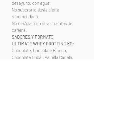
desayuno, con agua.
No superar la dosis diaria
recomendada.
No mezclar con otras fuentes de
cafeína.
SABORES Y FORMATO
ULTIMATE WHEY PROTEIN 2 KG:
Chocolate, Chocolate Blanco,
Chocolate Dubái, Vainilla Canela,
Cookies, Fresa, Fresa Plátano, Kiwi,
Mango, Sandía
ADRENALINE·FX:
30 cápsulas
vegetales (26,1 g netos), formato
diario
CALIDAD Y SEGURIDAD
Fabricado en España bajo
certificaciones
GMP y HACCP
.
Ingredientes sin OGM y sin
mezclas innecesarias.
Etiquetado conforme a