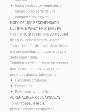
Incluye extractos vegetales y
cacao como parte de una
composición técnica.
MODO DE USO RECOMENDADO
ULTIMATE WHEY PROTEIN 2 KG
Mezclar
30 g (1 cazo)
con
250–300 ml
de agua, leche o bebida vegetal.
Tomar después de la actividad física
o entre comidas como parte de una
dieta equilibrada.
También puede utilizarse en recetas
que complementen tus aportes
proteicos diarios, tales como:
Pancakes proteicos.
Smoothies.
Bowls con avena y fruta.
ADRENALINE·FX 30 CÁPSULAS
Tomar
1 cápsula al día
,
preferiblemente después del