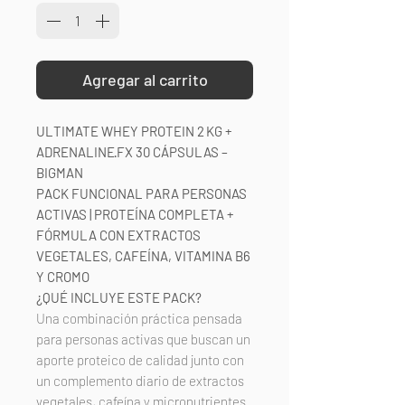
Agregar al carrito
ULTIMATE WHEY PROTEIN 2 KG +
ADRENALINE·FX 30 CÁPSULAS –
BIGMAN
PACK FUNCIONAL PARA PERSONAS
ACTIVAS | PROTEÍNA COMPLETA +
FÓRMULA CON EXTRACTOS
VEGETALES, CAFEÍNA, VITAMINA B6
Y CROMO
¿QUÉ INCLUYE ESTE PACK?
Una combinación práctica pensada
para personas activas que buscan un
aporte proteico de calidad junto con
un complemento diario de extractos
vegetales, cafeína y micronutrientes