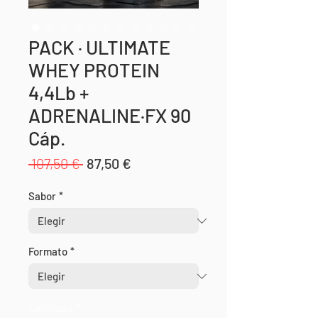
PACK · ULTIMATE
WHEY PROTEIN
4,4Lb +
ADRENALINE·FX 90
Cáp.
Precio
Precio
 107,50 € 
87,50 €
de
Sabor
*
oferta
Formato
*
Cantidad
*