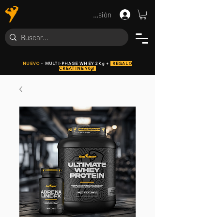
Iniciar sesión
NUEVO
- MULTI·PHASE WHEY 2Kg +
REGALO
CREATINE 90g!