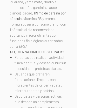
(guaraná, yerba mate, rhodiola,
diente de león, garcinia, sauce
blanco), cacao,
119 mg de cafeína por
cápsula
, vitamina B6 y cromo.
Formulado para consumo diario, con
1 cápsula al día recomendada,
aportando micronutrientes con
funciones fisiológicas autorizadas
por la EFSA.
¿A QUIÉN VA DIRIGIDO ESTE PACK?
Personas que realizan actividad
física habitual y desean cubrir sus
necesidades proteicas diarias.
Usuarios que prefieren
formulaciones limpias, con
ingredientes de origen vegetal,
micronutrientes y cafeína.
Deportistas y personas activas
que desean un complemento
proteico versátil y un apoyo con