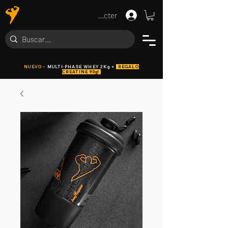
Se connecter
NUEVO
- MULTI·PHASE WHEY 2Kg +
REGALO
CREATINE 90g!