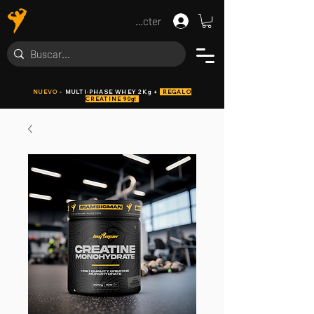
Se connecter
NUEVO
- MULTI·PHASE WHEY 2Kg +
REGALO
CREATINE 90g!