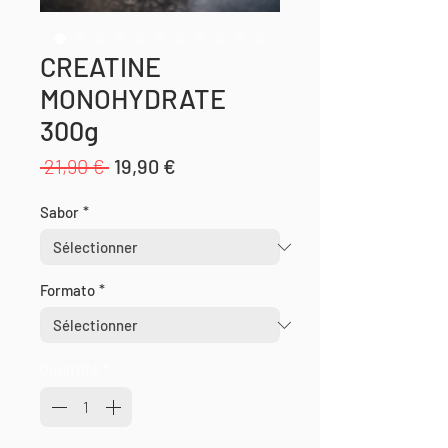
CREATINE
MONOHYDRATE
300g
Prix
Prix
 21,90 € 
19,90 €
original
promotionnel
Sabor
*
Formato
*
Quantité
*