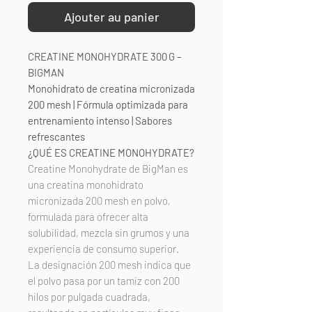
Ajouter au panier
CREATINE MONOHYDRATE 300 G –
BIGMAN
Monohidrato de creatina micronizada
200 mesh | Fórmula optimizada para
entrenamiento intenso | Sabores
refrescantes
¿QUÉ ES CREATINE MONOHYDRATE?
Creatine Monohydrate de BigMan es
una creatina monohidrato
micronizada 200 mesh en polvo,
formulada para ofrecer alta
solubilidad, mezcla sin grumos y una
experiencia de consumo superior.
La designación 200 mesh indica que
el polvo pasa por un tamiz con 200
hilos por pulgada cuadrada,