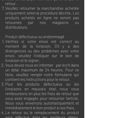
retour.
Veuillez retourner la marchandise achetée
uniquement selon la procédure décrite. Les
produits achetés en ligne ne seront pas
retournés par nos magasins ou
distributeurs.
Produit défectueux ou endommagé
Vérifiez si votre envoi est correct au
moment de la livraison. S'il y a des
divergences ou des problèmes avec votre
envoi, veuillez l'indiquer sur le bon de
livraison et le signer.
Vous devez nous en informer par écrit dans
un délai maximum de 24 heures. Pour ce
faire, veuillez remplir notre formulaire qui
contient les instructions pour le retour.
Pour les produits défectueux ou les
livraisons en mauvais état, nous vous
remboursons en plus les frais de retour que
vous avez engagés pour retourner l'article.
Nous vous enverrons automatiquement et
immédiatement le bon produit à nos frais.
Le retour ou le remplacement du produit
sera effectué dans les meilleurs délais,