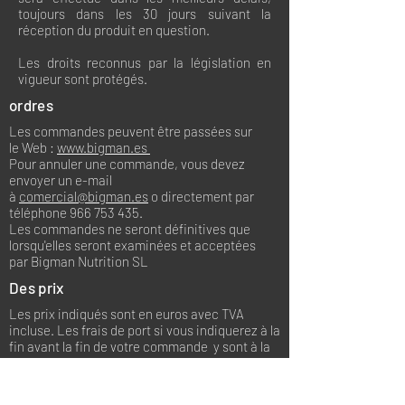
toujours dans les 30 jours suivant la
réception du produit en question.
Les droits reconnus par la législation en
vigueur sont protégés.
ordres
Les commandes peuvent être passées sur
le Web :
www.bigman.es
Pour annuler une commande, vous devez
envoyer un e-mail
à
comercial@bigman.es
o directement par
téléphone
966 753 435
.
Les commandes ne seront définitives que
lorsqu'elles seront examinées et acceptées
par Bigman Nutrition SL
Des prix
Les prix indiqués sont en euros avec TVA
incluse. Les frais de port si vous indiquerez à la
fin avant la fin de votre commande y sont à la
charge du client tant que les circonstances
n'existent pas pour qu'il soit gratuit.