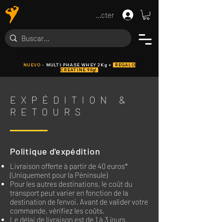
Se connecter
NUEVO
- MULTI·PHASE WHEY 2Kg +
REGALO
CREATINE 90g!
EXPÉDITION &
RETOURS
Politique d'expédition
Livraison offerte à partir de 40 euros*
(Uniquement pour la Péninsule)
Pour les autres destinations, le coût du
transport peut varier en fonction de la
destination de l'envoi. Avant de valider votre
commande, vérifiez les coûts.
Le délai de livraison est de 1 à 3 jours