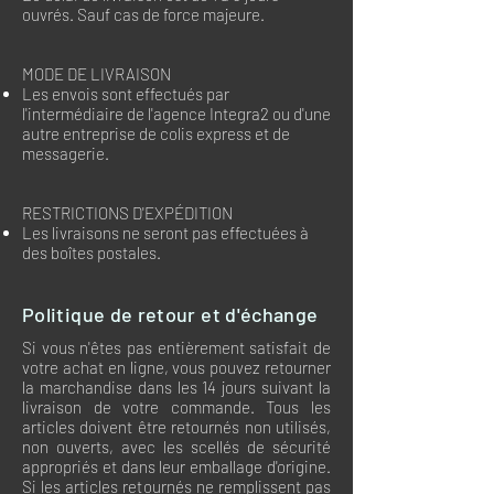
ouvrés. Sauf cas de force majeure.
MODE DE LIVRAISON
Les envois sont effectués par
l'intermédiaire de l'agence Integra2 ou d'une
autre entreprise de colis express et de
messagerie.
RESTRICTIONS D'EXPÉDITION
Les livraisons ne seront pas effectuées à
des boîtes postales.
Politique de retour et d'échange
Si vous n'êtes pas entièrement satisfait de
votre achat en ligne, vous pouvez retourner
la marchandise dans les 14 jours suivant la
livraison de votre commande. Tous les
articles doivent être retournés non utilisés,
non ouverts, avec les scellés de sécurité
appropriés et dans leur emballage d'origine.
Si les articles retournés ne remplissent pas