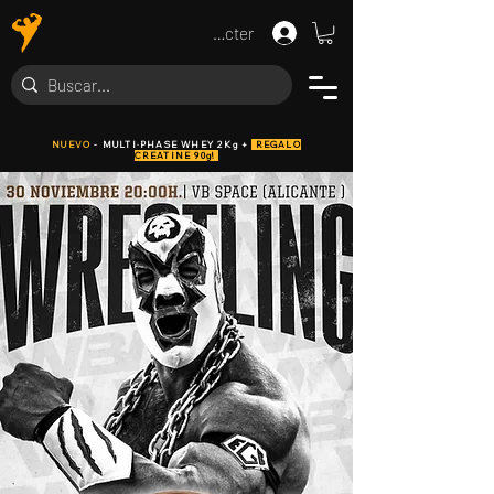
Se connecter
NUEVO
- MULTI·PHASE WHEY 2Kg +
REGALO
CREATINE 90g!