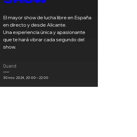
El mayor show de lucha libre en España 
en directo y desde Alicante.

Una experiencia única y apasionante 
que te hará vibrar cada segundo del 
show.
Quand
30 nov. 2024, 20:00 – 22:00
Où
Alacant
, 
Avinguda d'Elx, 186, 03008 Alacant, Alicante, España
Pourrez-vous participer ?