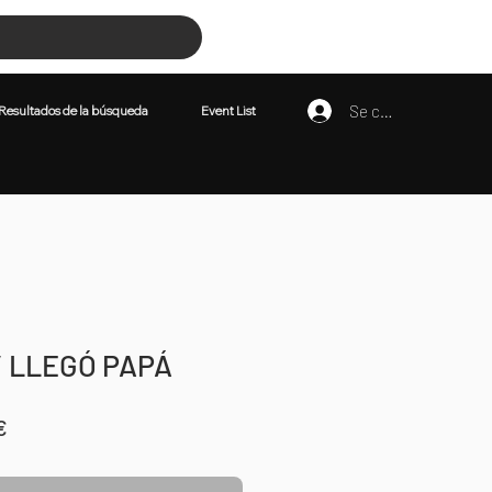
Resultados de la búsqueda
Event List
Se connecter
Resultados de la búsqueda
Event List
/ LLEGÓ PAPÁ
Prix
€
l
promotionnel