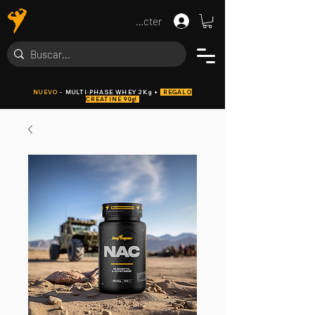
Se connecter
NUEVO
- MULTI·PHASE WHEY 2Kg +
REGALO
CREATINE 90g!