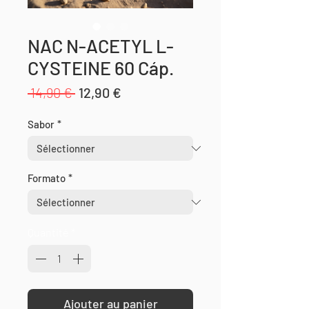
NAC N-ACETYL L-
CYSTEINE 60 Cáp.
Prix
Prix
 14,90 € 
12,90 €
original
promotionnel
Sabor
*
Formato
*
Quantité
*
Ajouter au panier