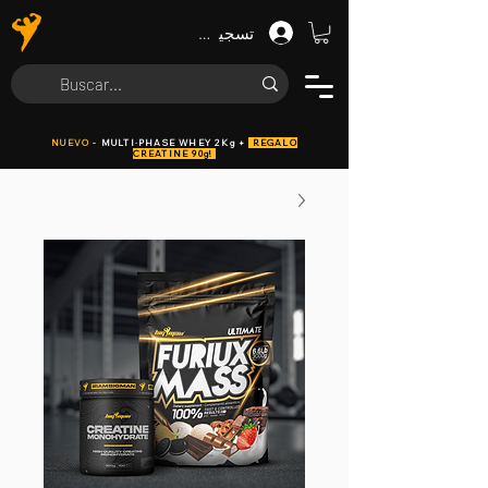
تسجيل الدخول
NUEVO
- MULTI·PHASE WHEY 2Kg +
REGALO
CREATINE 90g!