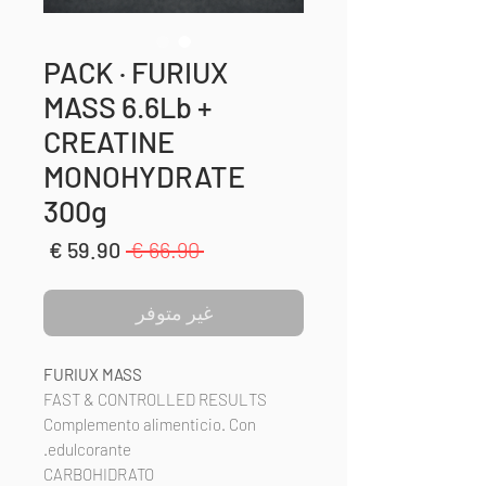
PACK · FURIUX
MASS 6.6Lb +
CREATINE
MONOHYDRATE
300g
سعر
سعر
 ‏66.90 € 
عادي
البيع
غير متوفر
FURIUX MASS
FAST & CONTROLLED RESULTS
Complemento alimenticio. Con
edulcorante.
CARBOHIDRATO