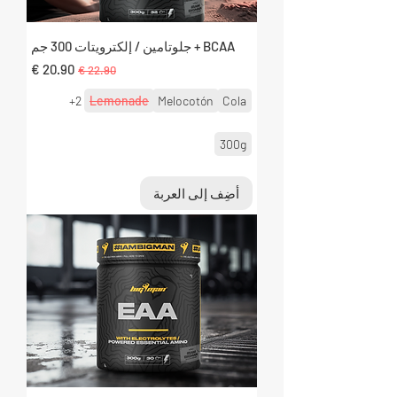
BCAA + جلوتامين / إلكترويتات 300 جم
سعر عادي
سعر البيع
+2
Lemonade
Melocotón
Cola
300g
أضِف إلى العربة