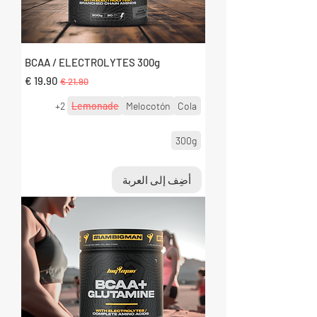
BCAA / ELECTROLYTES 300g
سعر عادي
سعر البيع
+2
Lemonade
Melocotón
Cola
300g
أضِف إلى العربة