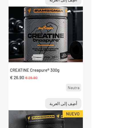
CREATINE Creapure® 300g
سعر عادي
سعر البيع
Neutra
أضِف إلى العربة
NUEVO