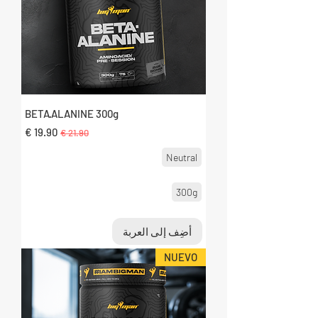
BETA·ALANINE 300g
سعر عادي
سعر البيع
Neutral
300g
أضِف إلى العربة
NUEVO