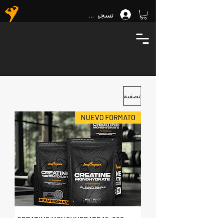
تسجيل الدخول
NUEVO
- MULTI·PHASE WHEY 2Kg +
REGALO
CREATINE 90g!
تصفية
NUEVO FORMATO