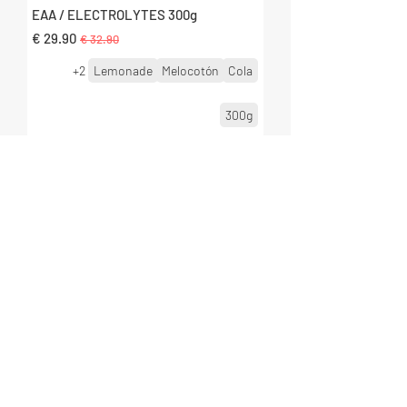
EAA / ELECTROLYTES 300g
سعر عادي
سعر البيع
+2
Lemonade
Melocotón
Cola
300g
أضِف إلى العربة
جلوتامين نقي 100٪ 300 جم