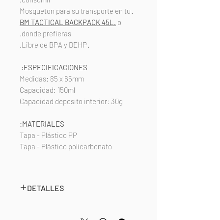
· Mosqueton para su transporte en tu
BM TACTICAL BACKPACK 45L.
o
donde prefieras.
· Libre de BPA y DEHP.
ESPECIFICACIONES:
Medidas: 85 x 65mm
Capacidad: 150ml
Capacidad deposito interior: 30g
MATERIALES:
Tapa - Plástico PP
Tapa - Plástico policarbonato
DETALLES
Perfecto para llevar tu dosis de
proteína en polvo o cualquier