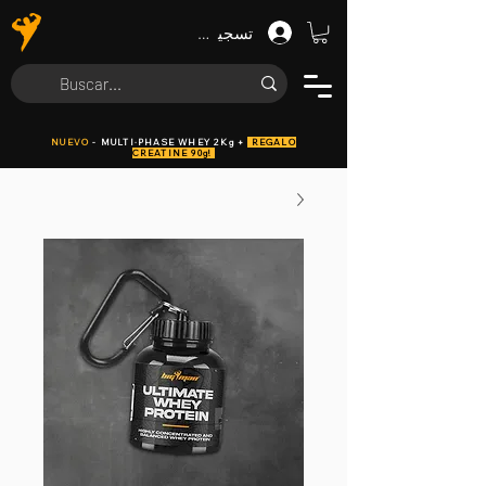
تسجيل الدخول
NUEVO
- MULTI·PHASE WHEY 2Kg +
REGALO
CREATINE 90g!