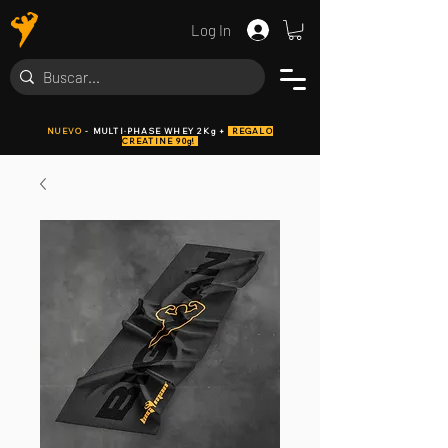
Log In
NUEVO
- MULTI·PHASE WHEY 2Kg +
REGALO
CREATINE 90g!