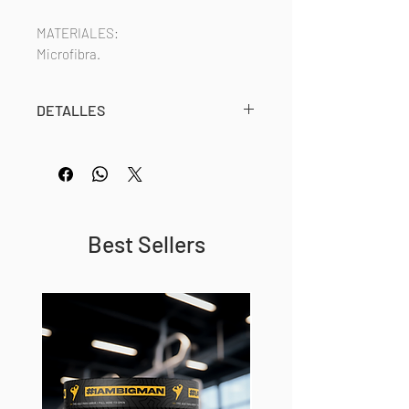
MATERIALES:
Microfibra.
DETALLES
Toalla diseñada para su uso en
gimnasio gracias a su tamaño ideal
para cualquier banco. Tamaño
optimo recudiendo espacio y
tiempo de secado gracias a su
Best Sellers
material.
NEW