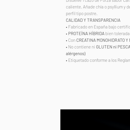
Disuelve 1 cazo de Forza sabor Ca
caliente. Añade chía o psyllium y d
perfil tipo postre.
CALIDAD Y TRANSPARENCIA
• Fabricado en España bajo certif
•
PROTEÍNA HÍBRIDA
bien tolerada
• Con
CREATINA MONOHIDRATO Y
• No contiene ni
GLUTEN ni PESCAD
alérgenos)
• Etiquetado conforme a los Regla