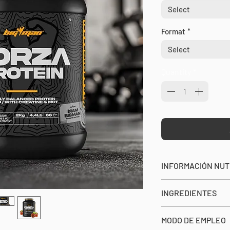
Select
Format
*
Select
Quantity
*
INFORMACIÓN NUT
SERVICIO: 30g
INGREDIENTES
SERVICIOS POR EN
Aislado de proteín
MODO DE EMPLEO
proteína de suero d