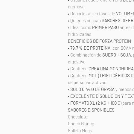
cremosa
• Deportistas en fases de
VOLUMEN
• Quienes buscan
SABORES DIFE
• Ideal como
PRIMER PASO
antes d
hidrolizadas
BENEFICIOS DE FORZA PROTEIN
•
79,7 % DE PROTEÍNA
, con BCAA n
• Combinación de
SUERO + SOJA
,
digestiva
• Contiene
CREATINA MONOHIDRA
• Contiene
MCT (TRIGLICÉRIDOS D
de personas activas
•
SOLO 0,44 G DE GRASA
y menos 
•
EXCELENTE DISOLUCIÓN Y TE
•
FORMATO XL (2 KG + 100 G)
para m
SABORES DISPONIBLES
Chocolate
Choco Blanco
Galleta Negra