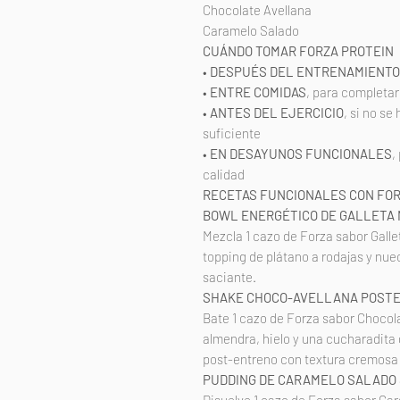
Chocolate Avellana
Caramelo Salado
CUÁNDO TOMAR FORZA PROTEIN
•
DESPUÉS DEL ENTRENAMIENTO
•
ENTRE COMIDAS
, para completar
•
ANTES DEL EJERCICIO
, si no s
suficiente
•
EN DESAYUNOS FUNCIONALES
,
calidad
RECETAS FUNCIONALES CON FOR
BOWL ENERGÉTICO DE GALLETA
Mezcla 1 cazo de Forza sabor Galle
topping de plátano a rodajas y nu
saciante.
SHAKE CHOCO-AVELLANA POST
Bate 1 cazo de Forza sabor Chocol
almendra, hielo y una cucharadita
post-entreno con textura cremosa 
PUDDING DE CARAMELO SALADO 