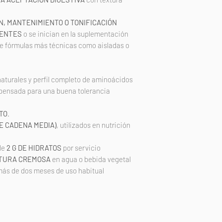
Proteínas
, MANTENIMIENTO O TONIFICACIÓN
Sal
RENTES
o se inician en la suplementación
e fórmulas más técnicas como aisladas o
Creatina
*Los valores nutric
aturales y perfil completo de aminoácidos
dependiendo del sa
 pensada para una buena tolerancia
PERFIL DE AMINOÁ
Ácido Aspártico 12.
TO
.
19.2, Glicina 2.0, Hi
E CADENA MEDIA)
, utilizados en nutrición
*Leucina 11.5, Lisin
3.6, Prolina 7.0, Ser
de
2 G DE HIDRATOS
por servicio
2.0, Tirosina 3.2, *
XTURA CREMOSA
en agua o bebida vegetal
ramificados (BCAA´S
ás de dos meses de uso habitual