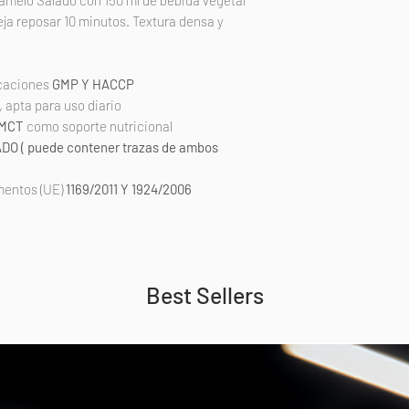
ramelo Salado con 150 ml de bebida vegetal
eja reposar 10 minutos. Textura densa y
icaciones
GMP Y HACCP
, apta para uso diario
 MCT
como soporte nutricional
O ( puede contener trazas de ambos
mentos (UE)
1169/2011 Y 1924/2006
Best Sellers