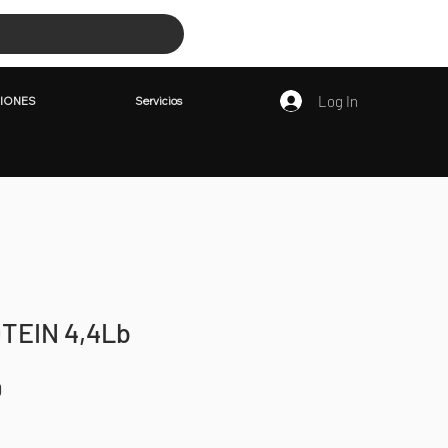
PETICIONES
Servicios
Log In
IONES
Servicios
TEIN 4,4Lb
Sale
0
Price