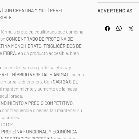
aroma (caramelo), 
Valor
Tomar 1 cazo (30g)
| CON CREATINA Y MCT | PERFIL
ADVERTENCIAS
sodio, triglicérido
energético
justo después del 
SIBLE
edulcorante (sucral
Una vez abierto con
Alérgenos: contien
Grasas
órmula proteica equilibrada que combina
Puede contener tra
de las cuales
on
CONCENTRADO DE PROTEÍNA DE
derivados.
saturadas
TINA MONOHIDRATO
,
TRIGLICÉRIDOS DE
*Los valores nutric
Triglicéridos
de
FIBRA
, en un producto accesible, bien
dependiendo del sa
de cadena
media (MCT)
quienes desean una proteína eficaz y
ERFIL HÍBRIDO VEGETAL + ANIMAL
, buena
Hidratos de
ue marca la diferencia. Con
CASI 24 G DE
carbono
 al mantenimiento y aumento de la masa
de los
equilibrada.
cuales
NDIMIENTO A PRECIO COMPETITIVO
,
azúcares
n con frecuencia o necesitan mantener su
icaciones.
Fibra
DUCTO?
alimentaria
a
PROTEÍNA FUNCIONAL Y ECONÓMICA
A ACEPTACIÓN DIGESTIVA
con textura