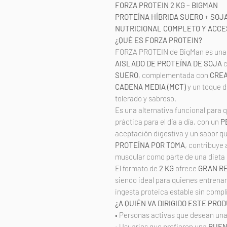
FORZA PROTEIN 2 KG – BIGMAN
PROTEÍNA HÍBRIDA SUERO + SOJA 
NUTRICIONAL COMPLETO Y ACCE
¿QUÉ ES FORZA PROTEIN?
FORZA PROTEIN de BigMan es una f
AISLADO DE PROTEÍNA DE SOJA
c
SUERO
, complementada con
CREA
CADENA MEDIA (MCT)
y un toque 
tolerado y sabroso.
Es una alternativa funcional para 
práctica para el día a día, con un
P
aceptación digestiva y un sabor q
PROTEÍNA POR TOMA
, contribuye
muscular como parte de una dieta 
El formato de
2 KG
ofrece
GRAN RE
siendo ideal para quienes entrena
ingesta proteica estable sin compl
¿A QUIÉN VA DIRIGIDO ESTE PRO
• Personas activas que desean un
• Usuarios que prefieren una
BUEN