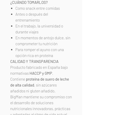
¿CUÁNDO TOMARLOS?
Como snack entre comidas
Antes o después del
entrenamiento
En el trabajo, la universidad o
durante viajes
En momentos de antojo dulce, sin
comprometer tu nutrición
Para romper el ayuno con una
opción rica en proteína
CALIDAD Y TRANSPARENCIA
Producto fabricado en España bajo
normativas
HACCP y GMP
.
Contiene
proteína de suero de leche
de alta calidad
, sin azúcares
añadidos ni gluten añadido.
BigMan mantiene su compromiso con
el desarrollo de soluciones
nutricionales innovadoras, prácticas
y adaptadas al ritmo de vida actual.