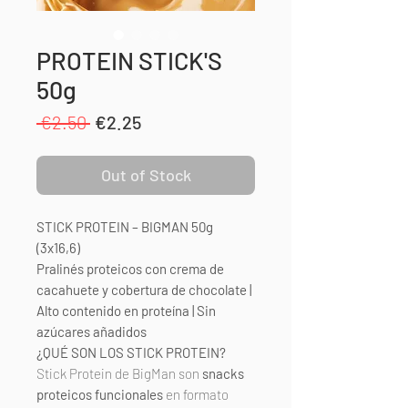
PROTEIN STICK'S
50g
Regular
Sale
 €2.50 
€2.25
Price
Price
Out of Stock
STICK PROTEIN – BIGMAN 50g
(3x16,6)
Pralinés proteicos con crema de
cacahuete y cobertura de chocolate |
Alto contenido en proteína | Sin
azúcares añadidos
¿QUÉ SON LOS STICK PROTEIN?
Stick Protein de BigMan son
snacks
proteicos funcionales
en formato