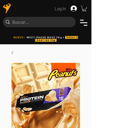
Log In
NUEVO
- MULTI·PHASE WHEY 2Kg +
REGALO
CREATINE 90g!