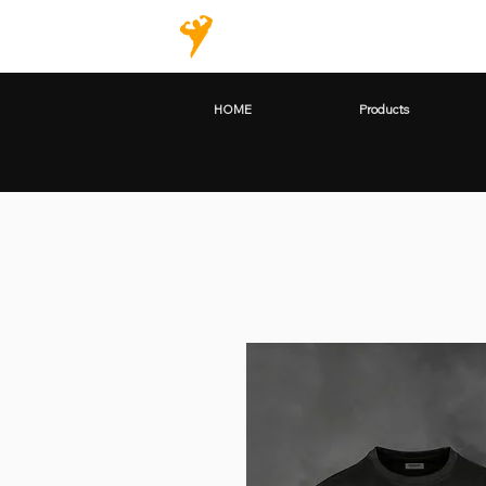
HOME
Products
HOME
Products