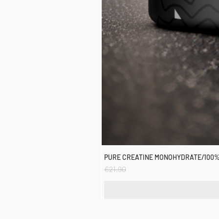
PURE CREATINE MONOHYDRATE/100%
Regular Price
Sale Price
€21.90
€19.90