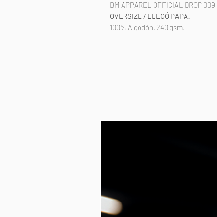
BM APPAREL OFFICIAL DROP 009
OVERSIZE / LLEGÓ PAPÁ:
100% Algodón, 240 gsm.