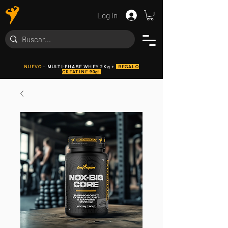
Log In
NUEVO
- MULTI·PHASE WHEY 2Kg +
REGALO
CREATINE 90g!