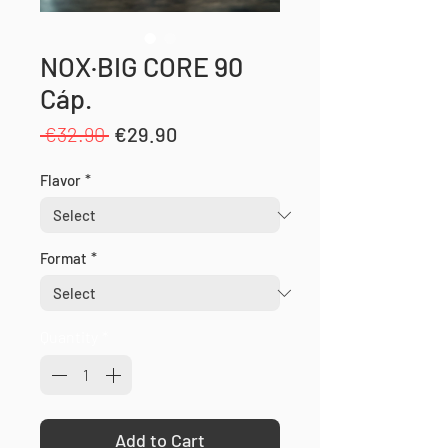
NOX·BIG CORE 90
Cáp.
Regular
Sale
 €32.90 
€29.90
Price
Price
Flavor
*
Format
*
Quantity
*
Add to Cart