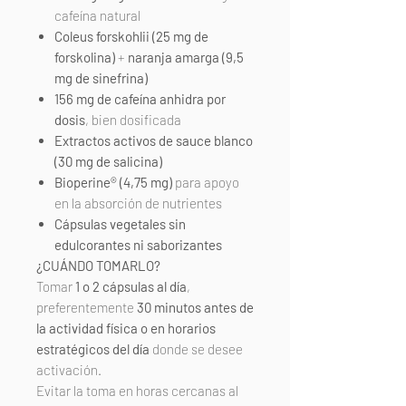
cafeína natural
Coleus forskohlii (25 mg de
forskolina)
+
naranja amarga (9,5
mg de sinefrina)
156 mg de cafeína anhidra por
dosis
, bien dosificada
Extractos activos de sauce blanco
(30 mg de salicina)
Bioperine® (4,75 mg)
para apoyo
en la absorción de nutrientes
Cápsulas vegetales sin
edulcorantes ni saborizantes
¿CUÁNDO TOMARLO?
Tomar
1 o 2 cápsulas al día
,
preferentemente
30 minutos antes de
la actividad física o en horarios
estratégicos del día
donde se desee
activación.
Evitar la toma en horas cercanas al