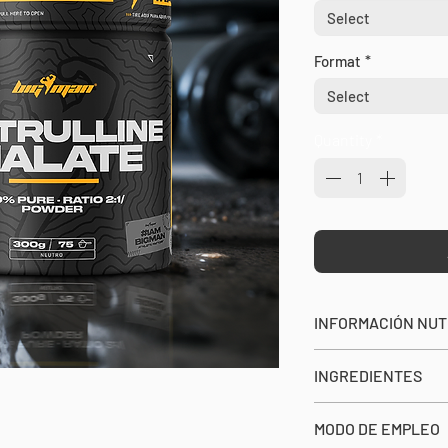
Select
Format
*
Select
Quantity
*
INFORMACIÓN NUT
SERVICIO: 4g (1
caz
INGREDIENTES
SERVICIOS POR ENV
L-citrulina malato 
MODO DE EMPLEO
leche, soja, gluten