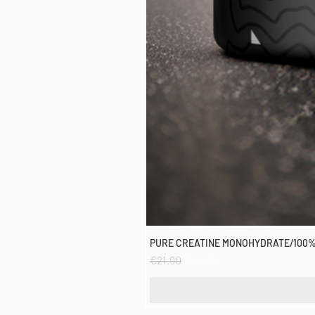
PURE CREATINE MONOHYDRATE/100%
Regular Price
Sale Price
€21.90
€19.90