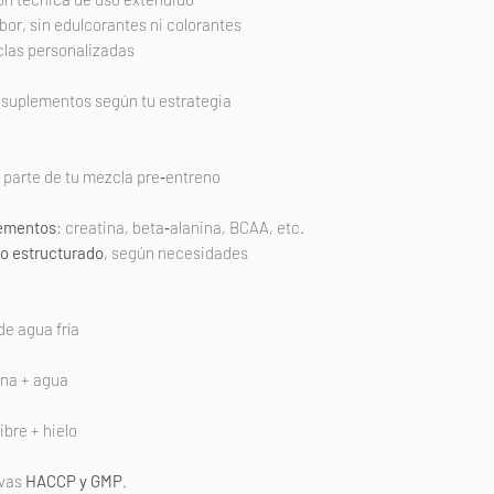
abor, sin edulcorantes ni colorantes
clas personalizadas
 suplementos según tu estrategia
 parte de tu mezcla pre‑entreno
lementos
: creatina, beta‑alanina, BCAA, etc.
to estructurado
, según necesidades
de agua fría
ina + agua
ibre + hielo
ivas
HACCP y GMP
.