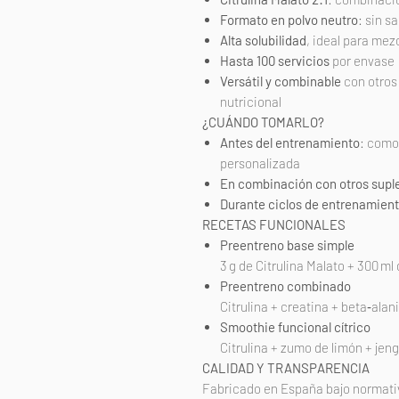
Formato en polvo neutro
: sin s
Alta solubilidad
, ideal para mez
Hasta 100 servicios
por envase
Versátil y combinable
con otros
nutricional
¿CUÁNDO TOMARLO?
Antes del entrenamiento
: como
personalizada
En combinación con otros sup
Durante ciclos de entrenamien
RECETAS FUNCIONALES
Preentreno base simple
3 g de Citrulina Malato + 300 ml 
Preentreno combinado
Citrulina + creatina + beta‑alan
Smoothie funcional cítrico
Citrulina + zumo de limón + jeng
CALIDAD Y TRANSPARENCIA
Fabricado en España bajo normat