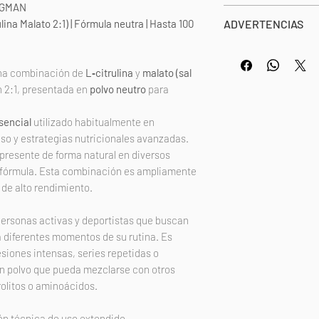
IGMAN
Citrulina
Tomar 1 cazo (4g) d
ina Malato 2:1) | Fórmula neutra | Hasta 100
ADVERTENCIAS
diaria recomendada
Una vez abierto con
No superar dosis d
una combinación de
L‑citrulina
y
malato (sal
recomendada. Los 
 2:1, presentada en
polvo neutro
para
deben utilizarse co
variada y equilibra
sencial
utilizado habitualmente en
Mantener fuera del 
o y estrategias nutricionales avanzadas.
pequeños. No reco
 presente de forma natural en diversos
embarazadas o en p
la fórmula. Esta combinación es ampliamente
de alto rendimiento.
producto no está d
tratar o prevenir n
ersonas activas y deportistas que buscan
alguna enfermedad
 diferentes momentos de su rutina. Es
medicación, contac
siones intensas, series repetidas o
tomar cualquier co
n polvo que pueda mezclarse con otros
olitos o aminoácidos.
ón técnica de uso extendido