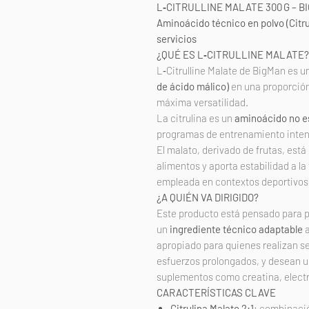
L‑CITRULLINE MALATE 300 G – B
Aminoácido técnico en polvo (Citrul
servicios
¿QUÉ ES L‑CITRULLINE MALATE?
L‑Citrulline Malate de BigMan es 
de ácido málico)
en una proporción
máxima versatilidad.
La citrulina es un
aminoácido no e
programas de entrenamiento intens
El malato, derivado de frutas, está
alimentos y aporta estabilidad a 
empleada en contextos deportivos 
¿A QUIÉN VA DIRIGIDO?
Este producto está pensado para p
un
ingrediente técnico adaptable
a
apropiado para quienes realizan se
esfuerzos prolongados, y desean u
suplementos como creatina, electr
CARACTERÍSTICAS CLAVE
Citrulina Malato 2:1
: combinaci