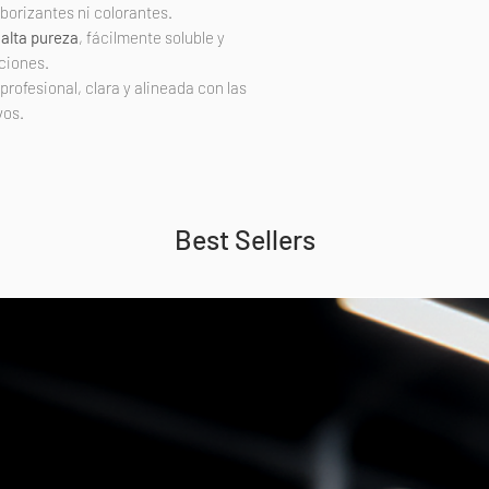
aborizantes ni colorantes.
 alta pureza
, fácilmente soluble y
ciones.
rofesional, clara y alineada con las
vos.
Best Sellers