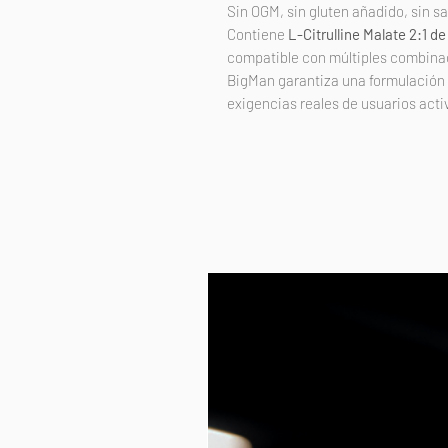
Sin OGM, sin gluten añadido, sin s
Contiene
L-Citrulline Malate 2:1 de
compatible con múltiples combina
BigMan garantiza una formulación p
exigencias reales de usuarios acti